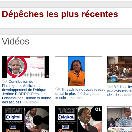
Dépêches les plus récentes
Vidéos
Contribution de
l’Intelligence Artificielle au
Médias : le
Threads le nouveau réseau
développement de l’Afrique :
audiovisuels sur
social le plus téléchargé au
Jérôme RIBEIRO, Président -
régulés
- - 20/10
monde
Fondateur de Human AI donne
- - 28/7/2023
des astuces
- - 24/9/2024