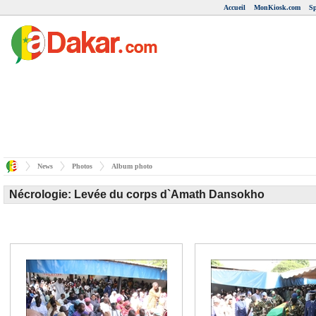
Accueil
MonKiosk.com
Sp
News
Photos
Album photo
Nécrologie: Levée du corps d`Amath Dansokho