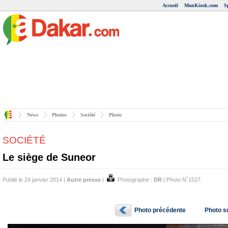
Accueil
MonKiosk.com
S
News
Photos
Société
Photo
SOCIÉTÉ
Le siège de Suneor
Publié le 24 janvier 2014 |
Autre presse
|
Photographe :
DR
| Photo N˚1527
Photo précédente
Photo s