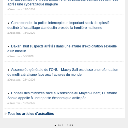
après une cyberattaque majeure
aDakar.com - 19/5/2026
Contrebande : la police intercepte un important stock d’explosifs
destiné à l’orpaillage clandestin près de la frontière malienne
aDakar.com - 18/5/2026
Dakar : huit suspects arrêtés dans une affaire d’exploitation sexuelle
d’un mineur
aDakar.com - 5/5/2026
Assemblée générale de l’ONU : Macky Sall esquisse une refondation
du multilatéralisme face aux fractures du monde
aDakar.com - 23/4/2026
Conseil des ministres: face aux tensions au Moyen-Orient, Ousmane
Sonko appelle à une riposte économique anticipée
aDakar.com - 16/4/2026
Tous les articles d'actualités