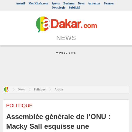
Accueil
MonKiosk.com
Sports
Business
News
Annonces
Femmes
Nécrologie
Publicité
NEWS
News
Politique
Article
POLITIQUE
Assemblée générale de l’ONU :
Macky Sall esquisse une