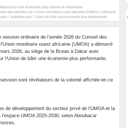
atégies pour une économie plus robuste et souveraine
seil des ministres de l`Union monétaire ouest africaine (UMOA) a démarré
avec l`ambition pour l`Union de bâtir une économie plus performante.
 session ordinaire de l'année 2026 du Conseil des
 l'Union monétaire ouest africaine (UMOA) a démarré
mars 2026, au siège de la Bceao à Dakar avec
our l'Union de bâtir une économie plus performante.
 session sont révélateurs de la volonté affichée en ce
égies de développement du secteur privé de l'UMOA et la
ns l'espace UMOA 2025-2030, selon Aboubacar
istres.