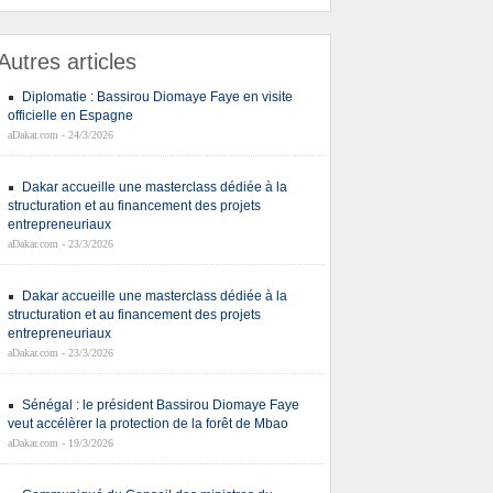
Autres articles
Diplomatie : Bassirou Diomaye Faye en visite
officielle en Espagne
aDakar.com - 24/3/2026
Dakar accueille une masterclass dédiée à la
structuration et au financement des projets
entrepreneuriaux
aDakar.com - 23/3/2026
Dakar accueille une masterclass dédiée à la
structuration et au financement des projets
entrepreneuriaux
aDakar.com - 23/3/2026
Sénégal : le président Bassirou Diomaye Faye
veut accélèrer la protection de la forêt de Mbao
aDakar.com - 19/3/2026