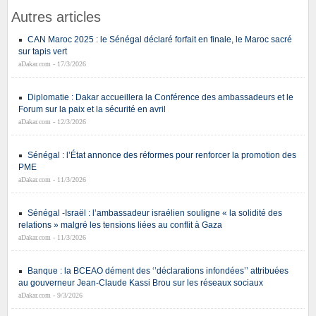
Autres articles
CAN Maroc 2025 : le Sénégal déclaré forfait en finale, le Maroc sacré
sur tapis vert
aDakar.com - 17/3/2026
Diplomatie : Dakar accueillera la Conférence des ambassadeurs et le
Forum sur la paix et la sécurité en avril
aDakar.com - 12/3/2026
Sénégal : l’État annonce des réformes pour renforcer la promotion des
PME
aDakar.com - 11/3/2026
Sénégal -Israël : l’ambassadeur israélien souligne « la solidité des
relations » malgré les tensions liées au conflit à Gaza
aDakar.com - 11/3/2026
Banque : la BCEAO dément des ‘’déclarations infondées’’ attribuées
au gouverneur Jean-Claude Kassi Brou sur les réseaux sociaux
aDakar.com - 9/3/2026