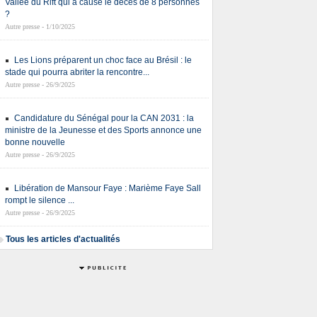
Vallée du Rift qui a causé le décès de 8 personnes
?
Autre presse - 1/10/2025
Les Lions préparent un choc face au Brésil : le
stade qui pourra abriter la rencontre...
Autre presse - 26/9/2025
Candidature du Sénégal pour la CAN 2031 : la
ministre de la Jeunesse et des Sports annonce une
bonne nouvelle
Autre presse - 26/9/2025
Libération de Mansour Faye : Marième Faye Sall
rompt le silence ...
Autre presse - 26/9/2025
Tous les articles d'actualités