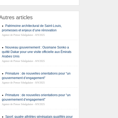
Autres articles
Patrimoine architectural de Saint-Louis,
promesses et enjeux d’une rénovation
Agence de Presse Sénégalaise - 8/9/2025
Nouveau gouvernement : Ousmane Sonko a
quitté Dakar pour une visite officielle aux Émirats
Arabes Unis
Agence de Presse Sénégalaise - 8/9/2025
Primature : de nouvelles orientations pour “un
gouvernement d’engagement”
Agence de Presse Sénégalaise - 8/9/2025
Primature : de nouvelles orientations pour “un
gouvernement d’engagement”
Agence de Presse Sénégalaise - 8/9/2025
Sport: quatre athlètes sénégalais qualifiés pour