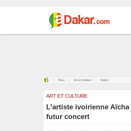
News
Art et Culture
Article
ART ET CULTURE
L’artiste ivoirienne Aïch
futur concert