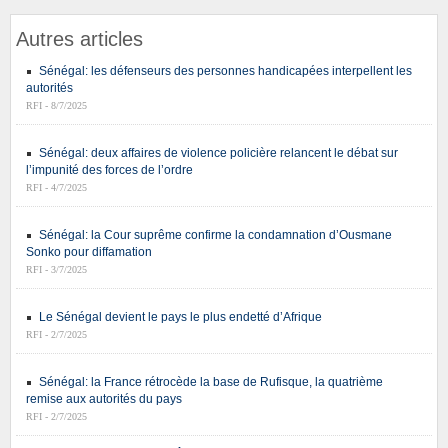
Autres articles
Sénégal: les défenseurs des personnes handicapées interpellent les
autorités
RFI - 8/7/2025
Sénégal: deux affaires de violence policière relancent le débat sur
l’impunité des forces de l’ordre
RFI - 4/7/2025
Sénégal: la Cour suprême confirme la condamnation d’Ousmane
Sonko pour diffamation
RFI - 3/7/2025
Le Sénégal devient le pays le plus endetté d’Afrique
RFI - 2/7/2025
Sénégal: la France rétrocède la base de Rufisque, la quatrième
remise aux autorités du pays
RFI - 2/7/2025