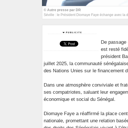
© Autre presse par DR
Séville : le Président Diomaye Faye échange avec la
De passage e
est resté fid
président Ba
juillet 2025, la communauté sénégalais
des Nations Unies sur le financement 
Dans une atmosphère conviviale et frate
ses compatriotes, saluant leur engageme
économique et social du Sénégal.
Diomaye Faye a réaffirmé la place cent
nationale, promettant une relation basée
des droits des Sénégalais vivant à l’étr