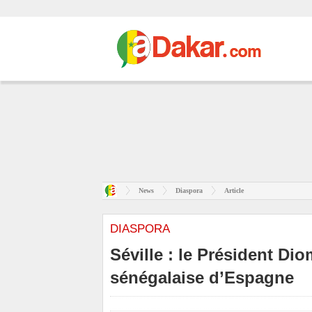
News
Diaspora
Article
DIASPORA
Séville : le Président D
sénégalaise d’Espagne