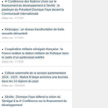
4ᵉ Conférence des Nations Unies sur le
financement du développement à Séville : le
plaidoyer du Président Diomaye Faye devant la
Communauté internationale
aDakar.com - 2/7/2025
Kédougou : un réseau transfrontalier de traite
sexuelle démantelé
aDakar.com - 2/7/2025
Coopération militaire sénégalo-française : la
France restitue la station militaire de Rufisque dans
le cadre d’un partenariat redéfini
aDakar.com - 1/7/2025
Clôture solennelle de la session parlementaire
2024 - 2025 : Malick N’diaye annonce une tournée
dans les 14 régions du pays
aDakar.com - 30/6/2025
Séville : Diomaye Faye défend la vision du
Sénégal à la 4ᵉ Conférence sur le financement du
développement