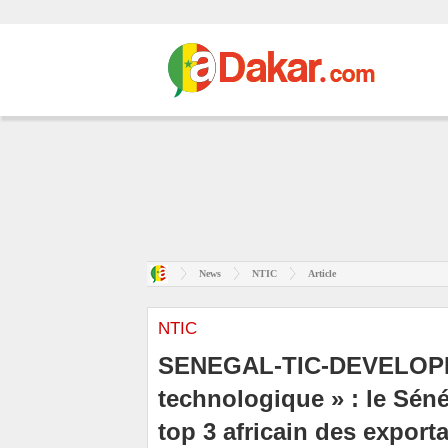
News
NTIC
Article
NTIC
SENEGAL-TIC-DEVELOPP
technologique » : le Séné
top 3 africain des expor