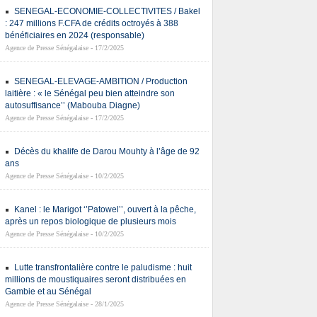
SENEGAL-ECONOMIE-COLLECTIVITES / Bakel
: 247 millions F.CFA de crédits octroyés à 388
bénéficiaires en 2024 (responsable)
Agence de Presse Sénégalaise - 17/2/2025
SENEGAL-ELEVAGE-AMBITION / Production
laitière : « le Sénégal peu bien atteindre son
autosuffisance’’ (Mabouba Diagne)
Agence de Presse Sénégalaise - 17/2/2025
Décès du khalife de Darou Mouhty à l’âge de 92
ans
Agence de Presse Sénégalaise - 10/2/2025
Kanel : le Marigot ‘’Patowel’’, ouvert à la pêche,
après un repos biologique de plusieurs mois
Agence de Presse Sénégalaise - 10/2/2025
Lutte transfrontalière contre le paludisme : huit
millions de moustiquaires seront distribuées en
Gambie et au Sénégal
Agence de Presse Sénégalaise - 28/1/2025