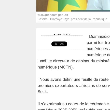
© aDakar.com par DR
Bassirou Diomaye Faye, président de la République
Diamniadio
parmi les tr
numériques à
numérique dé
lundi, le directeur de cabinet du minis
numérique (MCTN).
‘’Nous avons défini une feuille de route
premiers exportateurs africains de ser
Seck.
Il s’exprimait au cours de la cérémonie 