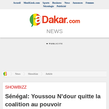
Accueil
MonKiosk.com
Sports
Business
News
Annonces
Femmes
Nécrologie
Publicité
NEWS
News
Showbizz
Article
SHOWBIZZ
Sénégal: Youssou N’dour quitte la
coalition au pouvoir