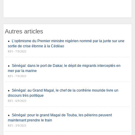
Autres articles
L’optimisme du Premier ministre nigérien nommé par la junte sur une
sortie de crise étonne à la Cédéao
RFI - 7/9/2023
Sénégal: dans le port de Dakar, le dépit de migrants interceptés en
mer par la marine
RFI - 7/9/2023
Sénégal: au Grand Magal, le chef de la confrérie mouride livre un
discours très politique
RFI - 6/9/2023
Sénégal: pour le grand Magal de Touba, les pèlerins peuvent
maintenant prendre le train
RFI - 3/9/2023