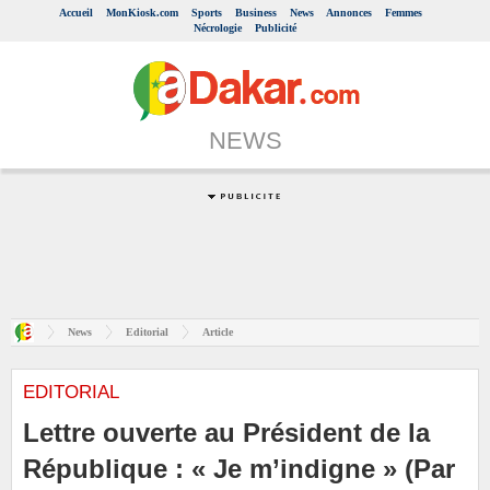
Accueil
MonKiosk.com
Sports
Business
News
Annonces
Femmes
Nécrologie
Publicité
NEWS
News
Editorial
Article
EDITORIAL
Lettre ouverte au Président de la
République : « Je m’indigne » (Par