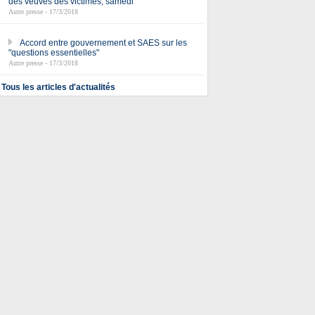
des veuves des victimes, samedi
Autre presse - 17/3/2018
Accord entre gouvernement et SAES sur les
"questions essentielles"
Autre presse - 17/3/2018
Tous les articles d'actualités