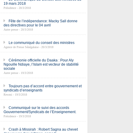
19 mars 2018
Présidence - 20/3/2018
Fête de l’indépendance: Macky Sall donne
des directives pour le 04 avril
Autre presse - 20/3/2018
Le communiqué du conseil des ministres
Agence de Presse Sénégalaise - 20/3/2018
Cérémonie officielle du Daaka : Pour Aly
Ngouille Ndiaye, l’Islam est vecteur de stabilité
sociale
Autre presse - 19/3/2018
Toujours pas d’accord entre gouvernement et
syndicats d’enseignants
Rewmi - 19/3/2018
Communiqué sur le suivi des accords
Gouvernement/Syndicats de l’Enseignement.
Présidence - 19/3/2018
Crash à Missirah : Robert Sagna au chevet